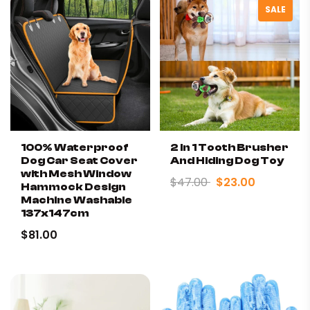
SALE
100% Waterproof
2 In 1 Tooth Brusher
Dog Car Seat Cover
And Hiding Dog Toy
with Mesh Window
$47.00
$23.00
Hammock Design
Machine Washable
137x147cm
$81.00
✔ Durable Polyester Material:
Made to last, resistant to
wear and tear for long lasting use.
✔ Plush Comfort Design:
Soft cushioning provides
superior relaxation and joint support.