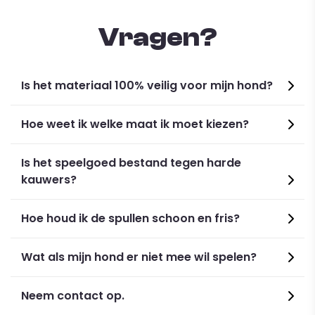
Vragen?
Is het materiaal 100% veilig voor mijn hond?
Hoe weet ik welke maat ik moet kiezen?
Specifications:
Material: BAMBOO, Velvet
Is het speelgoed bestand tegen harde
Color: Gray
kauwers?
Size: S, M, L, XL, XXL
Hoe houd ik de spullen schoon en fris?
Wat als mijn hond er niet mee wil spelen?
Neem contact op.