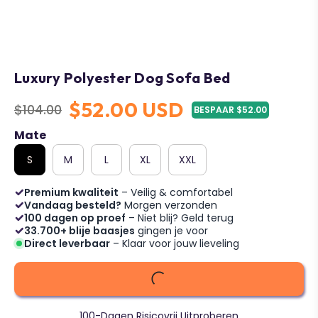
Luxury Polyester Dog Sofa Bed
$52.00 USD
$104.00
BESPAAR $52.00
Regular
price
Mate
S
M
L
XL
XXL
Premium kwaliteit
– Veilig & comfortabel
Vandaag besteld?
Morgen verzonden
100 dagen op proef
– Niet blij? Geld terug
33.700+ blije baasjes
gingen je voor
Direct leverbaar
– Klaar voor jouw lieveling
100-Dagen Risicovrij Uitproberen