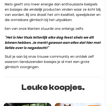
Heb je per ongeluk een verkeerd adres ingevuld? Stuur
normale slijtage, maar mail ons ook dan gerust even, we
Niets geeft ons meer energie dan enthousiaste kwispels
ons dan binnen 24 uur een mailtje op team@ruffy.nl, dan
kijken graag of we iets voor je kunnen betekenen!)
en baasjes die eindelijk producten vinden waar ze écht blij
lossen we het direct voor je op."
van worden. Bij ons draait het om kwaliteit, speelplezier en
die onmisbare glimlach bij het uitpakken.
Een van onze klanten stuurde ons onlangs zelfs:
"Het is hier thuis letterlijk elke dag feest sinds we dit
binnen hebben. Je merkt gewoon aan alles dat hier met
liefde over is nagedacht!"
This bed offers the perfect combination of style,
Sluit je aan bij onze trouwe community en ontdek zelf
durability and comfort for your furry friend.
waarom tienduizenden baasjes je al met een grote
glimlach voorgingen.
It's wear-resistant and maintains a soft, cozy surface for
ultimate relaxation. The rectangular padded sides provide
ample support, so your pet can sleep comfortably all
night long.
Leuke koopjes.