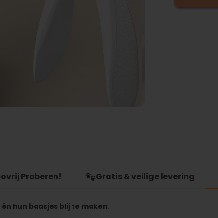
ovrij Proberen!
Gratis & veilige levering
én hun baasjes blij te maken.