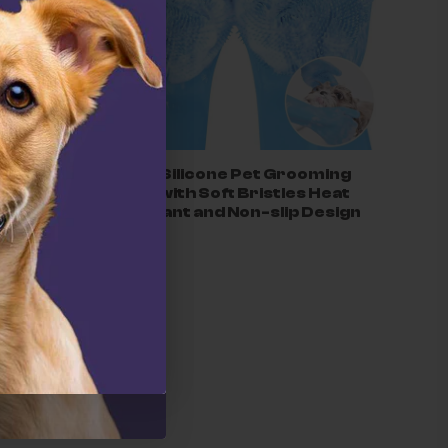
owl –
2-in-1 Silicone Pet Grooming
er
Glove with Soft Bristles Heat
Resistant and Non-slip Design
$26.00