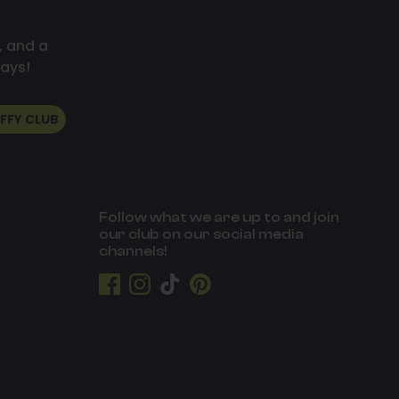
, and a
ays!
UFFY CLUB
Follow what we are up to and join
our club on our social media
channels!