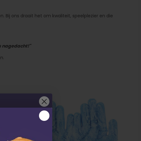
 Bij ons draait het om kwaliteit, speelplezier en die
is nagedacht!"
n.