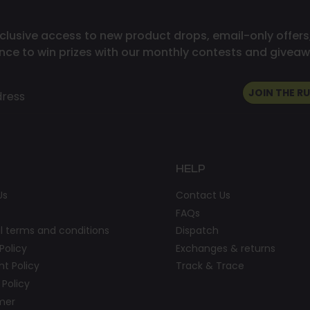
clusive access to new product drops, email-only offers
nce to win prizes with our monthly contests and giveaw
JOIN THE R
dress
HELP
Us
Contact Us
FAQs
l terms and conditions
Dispatch
Policy
Exchanges & returns
t Policy
Track & Trace
 Policy
imer