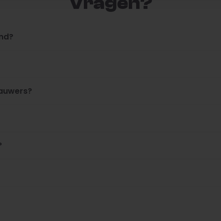
Vragen?
ond?
kauwers?
?