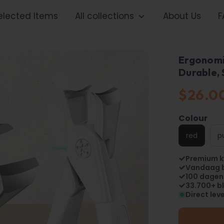
elected Items
All collections
About Us
F
Ergonomic
Durable, 
$26.0
Colour
red
p
Premium k
Vandaag 
100 dagen
33.700+ bl
Direct lev