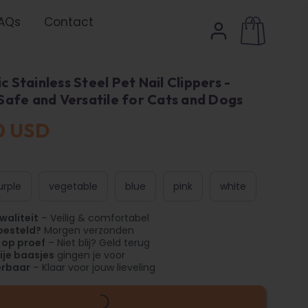
AQs
Contact
 Stainless Steel Pet Nail Clippers -
Safe and Versatile for Cats and Dogs
0 USD
urple
vegetable
blue
pink
white
waliteit
– Veilig & comfortabel
besteld?
Morgen verzonden
 op proef
– Niet blij? Geld terug
ije baasjes
gingen je voor
erbaar
– Klaar voor jouw lieveling