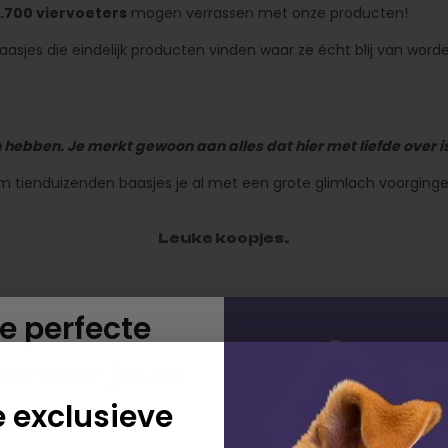
.700 viervoeters
mogen verrassen met onze producten!
jes die eindelijk producten vinden waar ze écht blij van worden.
nnen hebben. Je merkt gewoon aan alles dat hier met liefde over 
m tienduizenden baasjes je al met een grote glimlach voorginge
Leuke koopjes.
e perfecte
SALE
en voor jouw
je exclusieve
ond 🐶