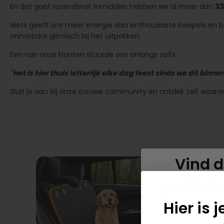
En dat gaat razendsnel. Inmiddels hebben we al meer dan
33
Niets geeft ons meer energie dan enthousiaste kwispels en baas
onmisbare glimlach bij het uitpakken.
Een van onze klanten stuurde ons onlangs zelfs:
"Het is hier thuis letterlijk elke dag feest sinds we dit bi
Sluit je aan bij onze trouwe community en ontdek zelf waaro
Vind d
product
Hier is 
h