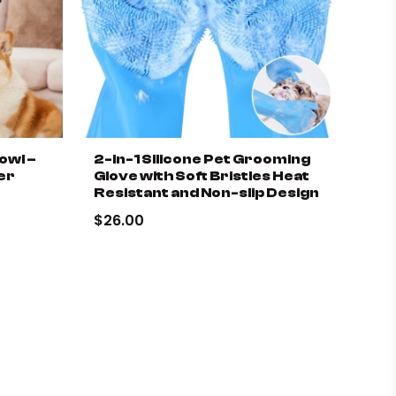
owl –
2-in-1 Silicone Pet Grooming
er
Glove with Soft Bristles Heat
Resistant and Non-slip Design
$26.00