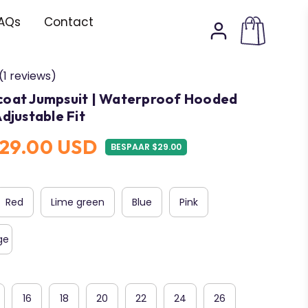
AQs
Contact
(1 reviews)
coat Jumpsuit | Waterproof Hooded
Adjustable Fit
29.00 USD
BESPAAR $29.00
Red
Lime green
Blue
Pink
ge
16
18
20
22
24
26