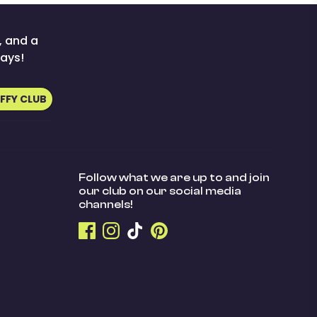
, and a
ays!
UFFY CLUB
Follow what we are up to and join
our club on our social media
channels!