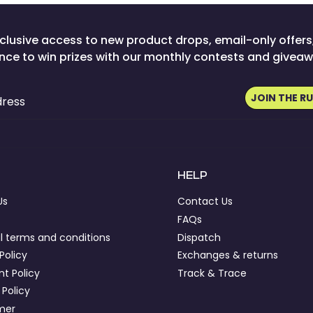
clusive access to new product drops, email-only offers
nce to win prizes with our monthly contests and giveaw
JOIN THE R
dress
HELP
Us
Contact Us
FAQs
l terms and conditions
Dispatch
Policy
Exchanges & returns
t Policy
Track & Trace
 Policy
imer