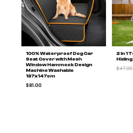
100% Waterproof Dog Car
2 In 1
Seat Cover with Mesh
Hiding
Window Hammock Design
$47.0
Machine Washable
137x147cm
$81.00