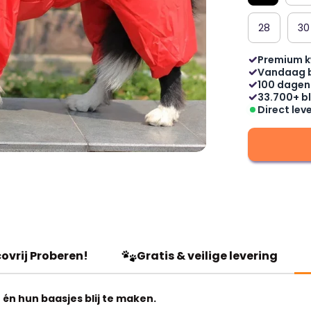
28
30
Premium k
Vandaag 
100 dagen
33.700+ bl
Direct lev
ovrij Proberen!
Gratis & veilige levering
én hun baasjes blij te maken.