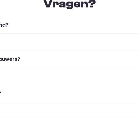
Vragen?
ond?
kauwers?
?