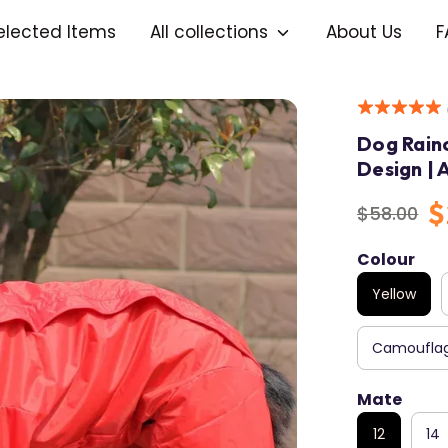
elected Items
All collections
About Us
F
Dog Rain
Design | 
$
$58.00
Regular
price
Colour
Yellow
Camoufla
Mate
12
14