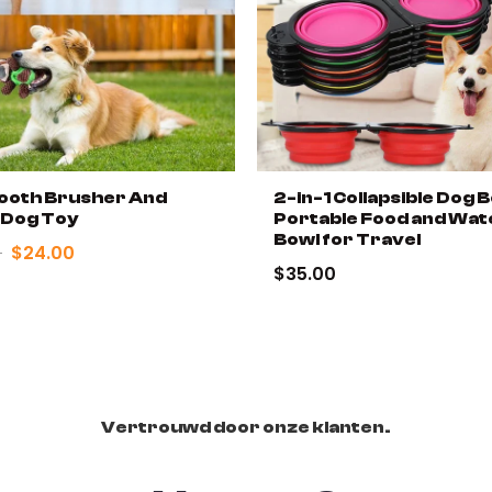
 Tooth Brusher And
2-in-1 Collapsible Dog B
 Dog Toy
Portable Food and Wat
Bowl for Travel
0
$24.00
$35.00
Vertrouwd door onze klanten.