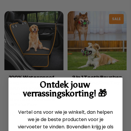
SALE
100% Waterproof
2 In 1 Tooth Brusher
Ontdek jouw
Dog Car Seat Cover
And Hiding Dog Toy
with Mesh Window
verrassingskorting! 🎁
$47.00
$24.00
Hammock Design
Machine Washable
137x147cm
✔
Multifunctional:
Serves as a shovel, spoon, scoop and
Vertel ons voor wie je winkelt, dan helpen
more, perfect for various household tasks.
$81.00
we je de beste producten voor je
✔
Thickened Design:
Strong and sturdy, for a
viervoeter te vinden. Bovendien krijg je als
comfortable grip and easy maneuverability.