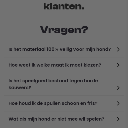
klanten.
Vragen?
Is het materiaal 100% veilig voor mijn hond?
Specifications:
Color:
Silver
Hoe weet ik welke maat ik moet kiezen?
Size:
S-8 inches, M-9 inches, L-10 inches, XL-11 inches,
XXL-12 inches, XXXL-13 inches
Is het speelgoed bestand tegen harde
Material:
Stainless steel
kauwers?
Hoe houd ik de spullen schoon en fris?
Wat als mijn hond er niet mee wil spelen?