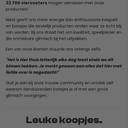
33.700 viervoeters
mogen verrassen met onze
bezorgd.
(Heeft je pup in al zijn enthousiasme het product per
producten!
ongeluk kapot gekauwd? Dit valt helaas niet onder
Heb je per ongeluk een verkeerd adres ingevuld? Stuur
normale slijtage, maar mail ons ook dan gerust even, we
Niets geeft ons meer energie dan enthousiaste kwispels
ons dan binnen 24 uur een mailtje op team@ruffy.nl, dan
kijken graag of we iets voor je kunnen betekenen!)
en baasjes die eindelijk producten vinden waar ze écht blij
lossen we het direct voor je op."
van worden. Bij ons draait het om kwaliteit, speelplezier en
die onmisbare glimlach bij het uitpakken.
Een van onze klanten stuurde ons onlangs zelfs:
"Het is hier thuis letterlijk elke dag feest sinds we dit
binnen hebben. Je merkt gewoon aan alles dat hier met
liefde over is nagedacht!"
With its durable construction, easy cleanup, and versatile
design, this spoon is perfect for serving food, scooping
Sluit je aan bij onze trouwe community en ontdek zelf
popcorn, or even serving candy at your next gathering.
waarom tienduizenden baasjes je al met een grote
And with its eco-friendly design, you can trust this spoon
glimlach voorgingen.
to be a staple in your kitchen for years to come.
Leuke koopjes.