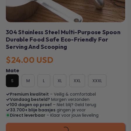
304 Stainless Steel Multi-Purpose Spoon
Durable Food Safe Eco-Friendly For
Serving And Scooping
$24.00 USD
Mate
S
M
L
XL
XXL
XXXL
Premium kwaliteit
– Veilig & comfortabel
Vandaag besteld?
Morgen verzonden
100 dagen op proef
– Niet blij? Geld terug
33.700+ blije baasjes
gingen je voor
Direct leverbaar
– Klaar voor jouw lieveling