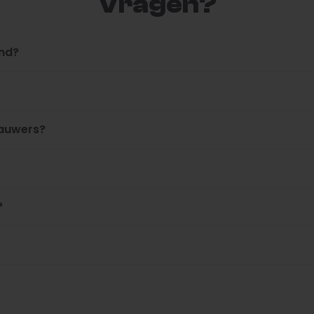
Vragen?
ond?
kauwers?
?