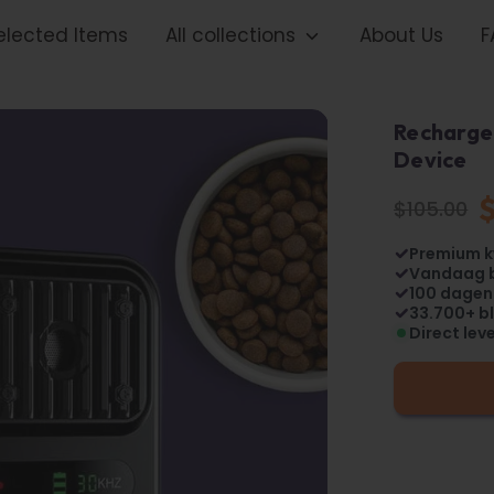
elected Items
All collections
About Us
F
Recharge
Device
$105.00
Regular
price
Premium k
Vandaag 
100 dagen
33.700+ bl
Direct lev