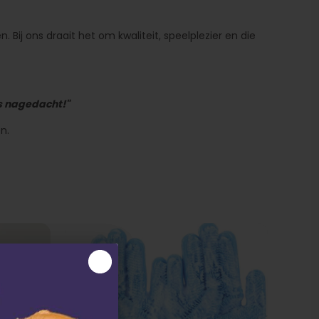
 Bij ons draait het om kwaliteit, speelplezier en die
is nagedacht!"
n.