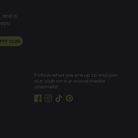
, and a
ays!
UFFY CLUB
Follow what we are up to and join
our club on our social media
channels!