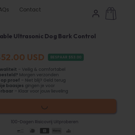
AQs
Contact
able Ultrasonic Dog Bark Control
$52.00 USD
BESPAAR $53.00
waliteit
– Veilig & comfortabel
besteld?
Morgen verzonden
 op proef
– Niet blij? Geld terug
ije baasjes
gingen je voor
erbaar
– Klaar voor jouw lieveling
100-Dagen Risicovrij Uitproberen