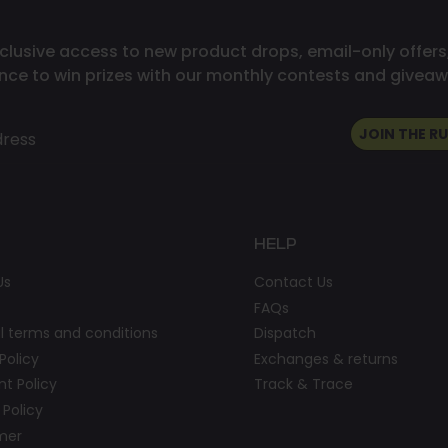
clusive access to new product drops, email-only offers
nce to win prizes with our monthly contests and giveaw
JOIN THE R
dress
HELP
Us
Contact Us
FAQs
l terms and conditions
Dispatch
Policy
Exchanges & returns
t Policy
Track & Trace
 Policy
imer