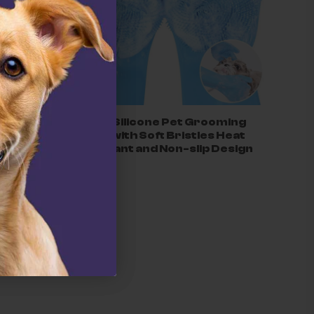
owl –
2-in-1 Silicone Pet Grooming
er
Glove with Soft Bristles Heat
Resistant and Non-slip Design
$27.00