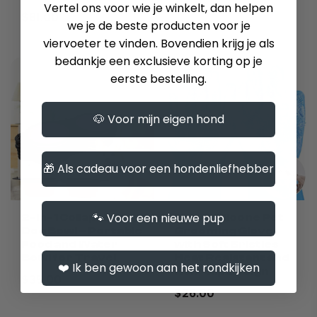
Vertel ons voor wie je winkelt, dan helpen
$81.00
we je de beste producten voor je
viervoeter te vinden. Bovendien krijg je als
bedankje een exclusieve korting op je
eerste bestelling.
🐶 Voor mijn eigen hond
🎁 Als cadeau voor een hondenliefhebber
🐾 Voor een nieuwe pup
2-in-1 Collapsible
2-in-1 Silicone Pet
Dog Bowl – Portable
Grooming Glove
Food and Water
with Soft Bristles
Bowl for Travel
Heat Resistant and
❤️ Ik ben gewoon aan het rondkijken
Non-slip Design
$35.00
$26.00