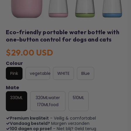
Eco-friendly portable water bottle with
one-button control for dogs and cats
$29.00 USD
Colour
Pink
vegetable
WHITE
Blue
Mate
330ML
320MLwater
510ML
170MLfood
Premium kwaliteit
– Veilig & comfortabel
Vandaag besteld?
Morgen verzonden
100 dagen op proef
– Niet blij? Geld terug