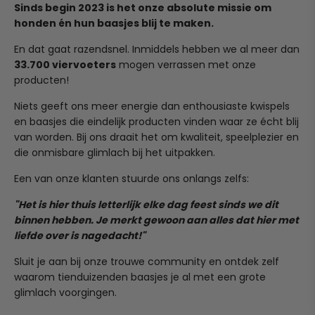
Nederland en België!
your pet hydrated on the go.
Sinds begin 2023 is het onze absolute missie om
Wil je een artikel terugsturen of omruilen? Stuur
VERSATILE USE
: Suitable for both small and large dogs, as
honden én hun baasjes blij te maken.
Zodra jij je bestelling plaatst, gaan we direct voor je aan
simpelweg een mailtje naar team@ruffy.nl en we regelen
well as cats, this two-in-one water bottle is essential for
de slag. Onze verwerkingstijd is 1 tot 2 werkdagen, waarna
het soepel voor je.
En dat gaat razendsnel. Inmiddels hebben we al meer dan
your outdoor adventures.
je pakketje binnen 4 tot 6 kalenderdagen bij je wordt
33.700 viervoeters
mogen verrassen met onze
Compact and Portable
: Lightweight and portable, this
bezorgd.
(Heeft je pup in al zijn enthousiasme het product per
producten!
water bottle is designed to fit comfortably in your hand or
ongeluk kapot gekauwd? Dit valt helaas niet onder
bag, so you always have it on hand when you need it for
Heb je per ongeluk een verkeerd adres ingevuld? Stuur
normale slijtage, maar mail ons ook dan gerust even, we
Niets geeft ons meer energie dan enthousiaste kwispels
your pet.
ons dan binnen 24 uur een mailtje op team@ruffy.nl, dan
kijken graag of we iets voor je kunnen betekenen!)
en baasjes die eindelijk producten vinden waar ze écht blij
Specification:
lossen we het direct voor je op."
van worden. Bij ons draait het om kwaliteit, speelplezier en
die onmisbare glimlach bij het uitpakken.
item type: water bottles
Een van onze klanten stuurde ons onlangs zelfs:
material: plastic
type: dogs
"Het is hier thuis letterlijk elke dag feest sinds we dit
applicable dog breed: small dog
binnen hebben. Je merkt gewoon aan alles dat hier met
liefde over is nagedacht!"
Sluit je aan bij onze trouwe community en ontdek zelf
waarom tienduizenden baasjes je al met een grote
glimlach voorgingen.