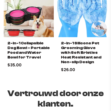
2-in-1 Collapsible
2-in-1 Silicone Pet
Dog Bowl – Portable
Grooming Glove
Food and Water
with Soft Bristles
Bowl for Travel
Heat Resistant and
Non-slip Design
$35.00
$26.00
Vertrouwd door onze
klanten.