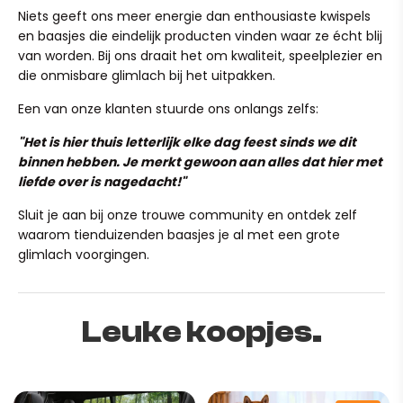
Heb je per ongeluk een verkeerd adres ingevuld? Stuur
effortless maintenance
normale slijtage, maar mail ons ook dan gerust even, we
Niets geeft ons meer energie dan enthousiaste kwispels
ons dan binnen 24 uur een mailtje op team@ruffy.nl, dan
kijken graag of we iets voor je kunnen betekenen!)
en baasjes die eindelijk producten vinden waar ze écht blij
💙 Give your dog or cat the warmth they deserve with the
lossen we het direct voor je op."
van worden. Bij ons draait het om kwaliteit, speelplezier en
LectroSoft™ cover—soft, practical, and designed for
die onmisbare glimlach bij het uitpakken.
everyday comfort. Bringing warmth and security to every
cozy rest stop. 🐕🔥🛏️
Een van onze klanten stuurde ons onlangs zelfs:
"Het is hier thuis letterlijk elke dag feest sinds we dit
binnen hebben. Je merkt gewoon aan alles dat hier met
liefde over is nagedacht!"
Sluit je aan bij onze trouwe community en ontdek zelf
waarom tienduizenden baasjes je al met een grote
glimlach voorgingen.
Leuke koopjes.