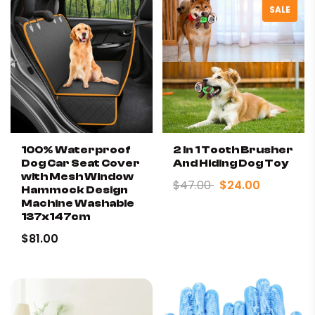
SALE
100% Waterproof
2 In 1 Tooth Brusher
Dog Car Seat Cover
And Hiding Dog Toy
with Mesh Window
$47.00
$24.00
Hammock Design
Machine Washable
137x147cm
$81.00