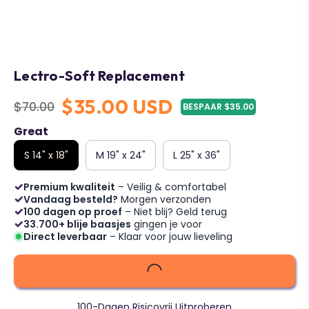
Lectro-Soft Replacement
$35.00 USD
$70.00
BESPAAR $35.00
Regular
price
Great
S 14" x 18"
M 19" x 24"
L 25" x 36"
Premium kwaliteit
– Veilig & comfortabel
Vandaag besteld?
Morgen verzonden
100 dagen op proef
– Niet blij? Geld terug
33.700+ blije baasjes
gingen je voor
Direct leverbaar
– Klaar voor jouw lieveling
100-Dagen Risicovrij Uitproberen