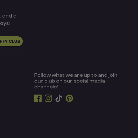
, and a
ays!
UFFY CLUB
Follow what we are up to and join
our club on our social media
channels!