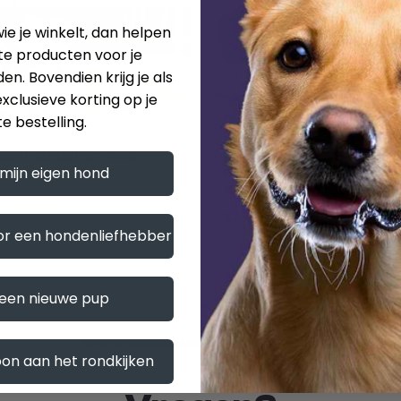
ie je winkelt, dan helpen
te producten voor je
en. Bovendien krijg je als
xclusieve korting op je
e bestelling.
 Tooth Brusher And
2-in-1 Collapsible Dog B
 mijn eigen hond
 Dog Toy
Portable Food and Wat
Bowl for Travel
0
$23.00
$35.00
or een hondenliefhebber
 een nieuwe pup
Vertrouwd door onze klanten.
oon aan het rondkijken