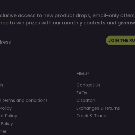
clusive access to new product drops, email-only offers
nce to win prizes with our monthly contests and giveaw
JOIN THE R
dress
HELP
Us
Contact Us
FAQs
l terms and conditions
Dispatch
Policy
Exchanges & returns
t Policy
Track & Trace
 Policy
imer