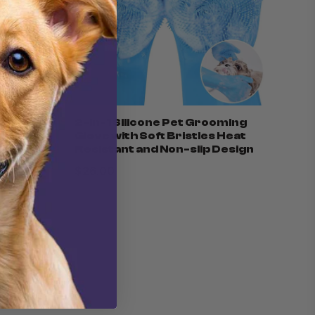
owl –
2-in-1 Silicone Pet Grooming
er
Glove with Soft Bristles Heat
Resistant and Non-slip Design
$26.00