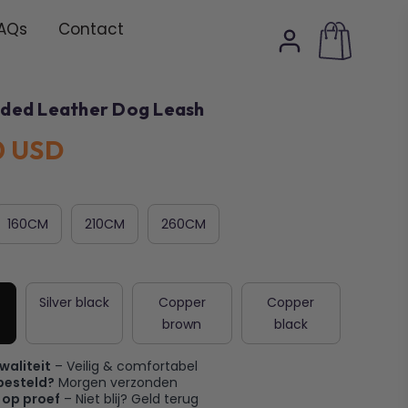
AQs
Contact
ided Leather Dog Leash
0 USD
160CM
210CM
260CM
Silver black
Copper
Copper
brown
black
waliteit
– Veilig & comfortabel
besteld?
Morgen verzonden
 op proef
– Niet blij? Geld terug