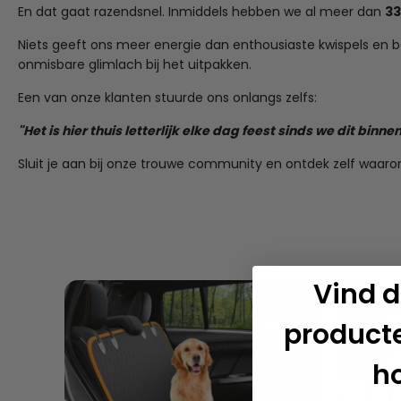
En dat gaat razendsnel. Inmiddels hebben we al meer dan
33
Niets geeft ons meer energie dan enthousiaste kwispels en baas
onmisbare glimlach bij het uitpakken.
Een van onze klanten stuurde ons onlangs zelfs:
"Het is hier thuis letterlijk elke dag feest sinds we dit bi
Sluit je aan bij onze trouwe community en ontdek zelf waaro
Vind d
product
h