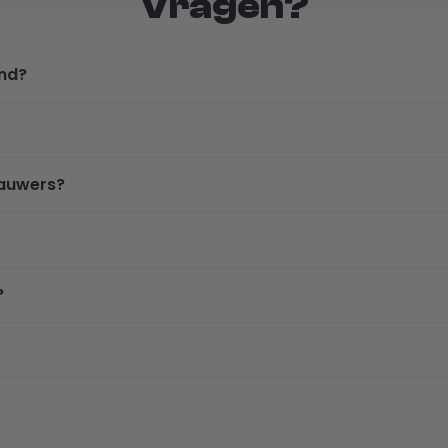
Vragen?
ond?
kauwers?
?