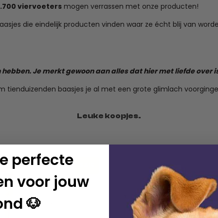
.700 viervoeters
mogen verrassen met onze producten!
jes die eindelijk producten vinden waar ze écht blij van worden.
nnen hebben. Je merkt gewoon aan alles dat hier met liefde over 
m tienduizenden baasjes je al met een grote glimlach voorginge
Leuke koopjes.
e perfecte
SALE
en voor jouw
ond 🐶