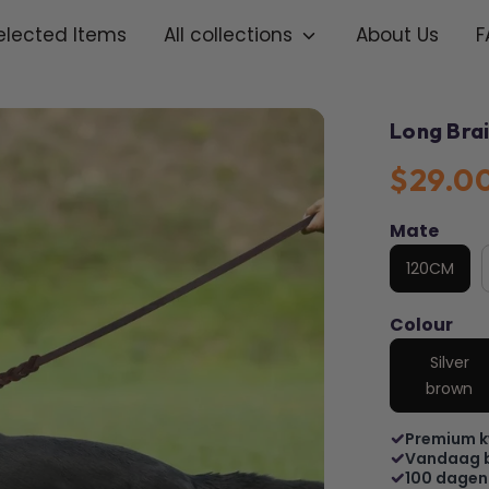
elected Items
All collections
About Us
F
Long Bra
$29.0
Mate
120CM
Colour
Silver
brown
Premium k
Vandaag 
100 dagen