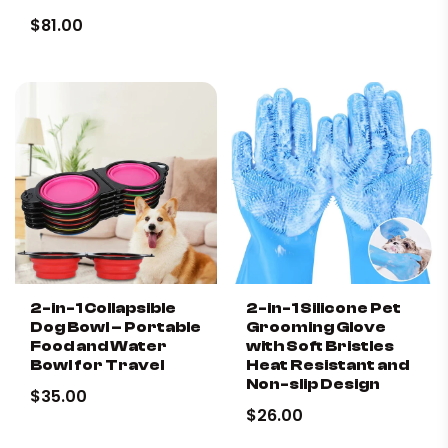
we je de beste producten voor je
$81.00
viervoeter te vinden. Bovendien krijg je als
✔ Ultimate Comfort
: Plush interior provides a soft and
bedankje een exclusieve korting op je
inviting resting place.
eerste bestelling.
✔ Stylish design
: Beautifies the interior with its unique
noodle shape.
🐶 Voor mijn eigen hond
✔ Safe Haven
: Provides a cozy and safe place for your
cat to relax.
🎁 Als cadeau voor een hondenliefhebber
✔ Durable Construction
: Made of high-quality
materials for long-lasting use.
✔ Easy Maintenance
: Machine washable design ensures
🐾 Voor een nieuwe puppy
hassle-free cleaning.
2-in-1 Collapsible
2-in-1 Silicone Pet
Dog Bowl – Portable
Grooming Glove
Food and Water
with Soft Bristles
Doffe huid
Bowl for Travel
Heat Resistant and
Non-slip Design
$35.00
$26.00