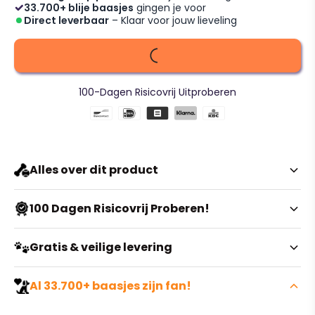
33.700+ blije baasjes
gingen je voor
Direct leverbaar
– Klaar voor jouw lieveling
100-Dagen Risicovrij Uitproberen
Alles over dit product
Give your cat a warm and cozy
100 Dagen Risicovrij Proberen!
place to relax and sleep!
Twijfel je nog over de kleur of maat? Geen enkel
Gratis & veilige levering
probleem. Je hebt bij ons maar liefst
100 dagen de tijd
om je bestelling te ruilen of retourneren
. Het enige
Geen onverwachte kosten bij het afrekenen. Wij bieden
Al 33.700+ baasjes zijn fan!
wat we vragen is dat het artikel ongebruikt, ongedragen
volledig gratis verzending
op alle bestellingen binnen
en vrij van viezigheid of geurtjes is.