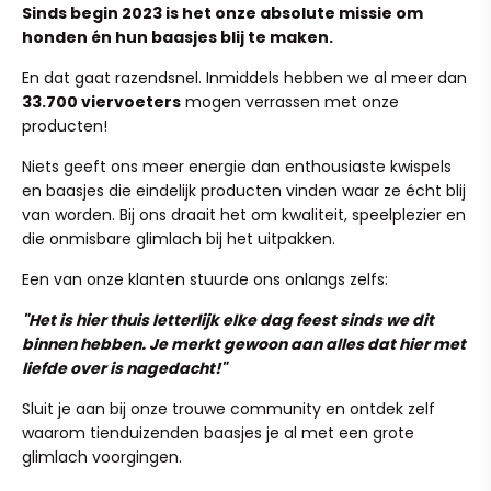
Nederland en België!
Sinds begin 2023 is het onze absolute missie om
Wil je een artikel terugsturen of omruilen? Stuur
honden én hun baasjes blij te maken.
Zodra jij je bestelling plaatst, gaan we direct voor je aan
simpelweg een mailtje naar team@ruffy.nl en we regelen
de slag. Onze verwerkingstijd is 1 tot 2 werkdagen, waarna
het soepel voor je.
En dat gaat razendsnel. Inmiddels hebben we al meer dan
je pakketje binnen 4 tot 6 kalenderdagen bij je wordt
33.700 viervoeters
mogen verrassen met onze
bezorgd.
(Heeft je pup in al zijn enthousiasme het product per
producten!
ongeluk kapot gekauwd? Dit valt helaas niet onder
Heb je per ongeluk een verkeerd adres ingevuld? Stuur
normale slijtage, maar mail ons ook dan gerust even, we
Niets geeft ons meer energie dan enthousiaste kwispels
ons dan binnen 24 uur een mailtje op team@ruffy.nl, dan
kijken graag of we iets voor je kunnen betekenen!)
en baasjes die eindelijk producten vinden waar ze écht blij
lossen we het direct voor je op."
van worden. Bij ons draait het om kwaliteit, speelplezier en
die onmisbare glimlach bij het uitpakken.
Een van onze klanten stuurde ons onlangs zelfs:
"Het is hier thuis letterlijk elke dag feest sinds we dit
binnen hebben. Je merkt gewoon aan alles dat hier met
The perfect blend of comfort, style and functionality for
liefde over is nagedacht!"
your feline friend providing a cozy and safe haven!
Sluit je aan bij onze trouwe community en ontdek zelf
The plush interior provides a soft and inviting resting
waarom tienduizenden baasjes je al met een grote
place, while the durable exterior ensures long life.
glimlach voorgingen.
The stylish design not only makes it an attractive addition