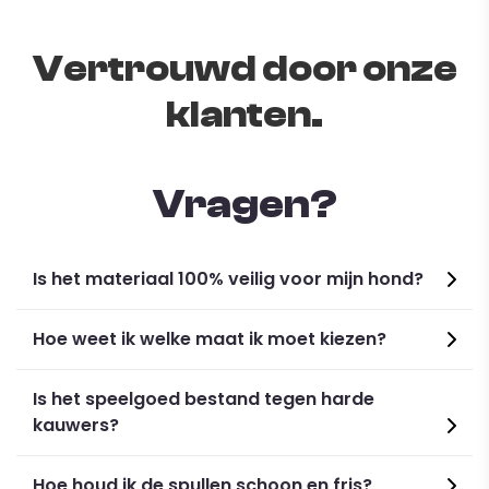
Vertrouwd door onze
klanten.
Vragen?
Is het materiaal 100% veilig voor mijn hond?
Specifications:
Hoe weet ik welke maat ik moet kiezen?
Material:
Polyester fiber
Is het speelgoed bestand tegen harde
Color: Pink, Red, Orange
kauwers?
Size: S, M, L, XL
Hoe houd ik de spullen schoon en fris?