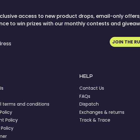
clusive access to new product drops, email-only offers
nce to win prizes with our monthly contests and giveaw
JOIN THE R
dress
HELP
Us
Contact Us
FAQs
l terms and conditions
Dispatch
Policy
Exchanges & returns
t Policy
Track & Trace
 Policy
imer