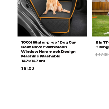
100% Waterproof Dog Car
2 In 1
Seat Cover with Mesh
Hiding
Window Hammock Design
$47.0
Machine Washable
137x147cm
$81.00