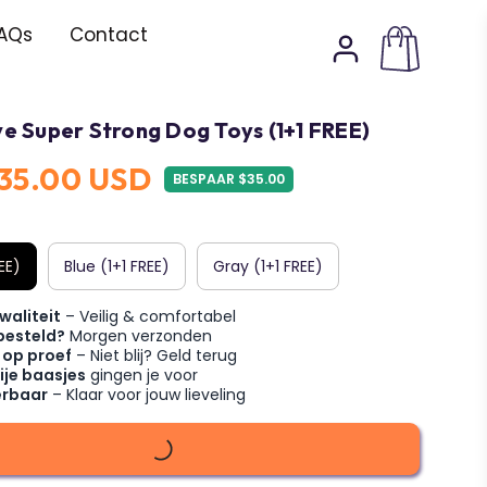
AQs
Contact
ve Super Strong Dog Toys (1+1 FREE)
35.00 USD
BESPAAR $35.00
REE)
Blue (1+1 FREE)
Gray (1+1 FREE)
waliteit
– Veilig & comfortabel
besteld?
Morgen verzonden
 op proef
– Niet blij? Geld terug
ije baasjes
gingen je voor
erbaar
– Klaar voor jouw lieveling