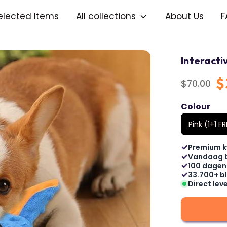
elected Items
All collections
About Us
F
Interacti
$
$70.00
Regular
price
Colour
Pink (1+1 F
Premium k
Vandaag 
100 dagen
33.700+ bl
Direct lev