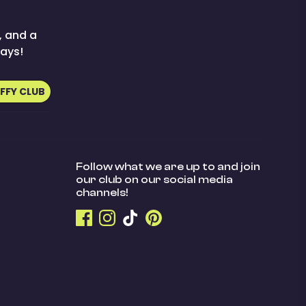
, and a
ays!
UFFY CLUB
Follow what we are up to and join
our club on our social media
channels!