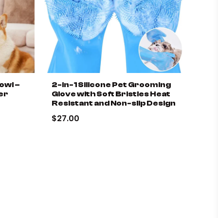
owl –
2-in-1 Silicone Pet Grooming
er
Glove with Soft Bristles Heat
Resistant and Non-slip Design
$27.00