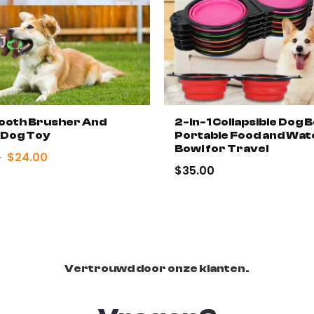
 Tooth Brusher And
2-in-1 Collapsible Dog B
 Dog Toy
Portable Food and Wat
Bowl for Travel
0
$24.00
$35.00
Vertrouwd door onze klanten.