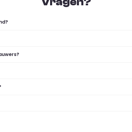
Vragen?
ond?
kauwers?
?