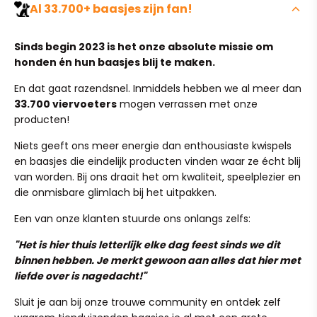
om je bestelling te ruilen of retourneren
. Het enige
Geen onverwachte kosten bij het afrekenen. Wij bieden
Al 33.700+ baasjes zijn fan!
wat we vragen is dat het artikel ongebruikt, ongedragen
volledig gratis verzending
op alle bestellingen binnen
en vrij van viezigheid of geurtjes is.
Nederland en België!
Sinds begin 2023 is het onze absolute missie om
Wil je een artikel terugsturen of omruilen? Stuur
honden én hun baasjes blij te maken.
Zodra jij je bestelling plaatst, gaan we direct voor je aan
simpelweg een mailtje naar team@ruffy.nl en we regelen
de slag. Onze verwerkingstijd is 1 tot 2 werkdagen, waarna
het soepel voor je.
En dat gaat razendsnel. Inmiddels hebben we al meer dan
je pakketje binnen 4 tot 6 kalenderdagen bij je wordt
33.700 viervoeters
mogen verrassen met onze
bezorgd.
(Heeft je pup in al zijn enthousiasme het product per
producten!
ongeluk kapot gekauwd? Dit valt helaas niet onder
Heb je per ongeluk een verkeerd adres ingevuld? Stuur
normale slijtage, maar mail ons ook dan gerust even, we
Niets geeft ons meer energie dan enthousiaste kwispels
ons dan binnen 24 uur een mailtje op team@ruffy.nl, dan
kijken graag of we iets voor je kunnen betekenen!)
en baasjes die eindelijk producten vinden waar ze écht blij
lossen we het direct voor je op."
van worden. Bij ons draait het om kwaliteit, speelplezier en
die onmisbare glimlach bij het uitpakken.
Een van onze klanten stuurde ons onlangs zelfs:
"Het is hier thuis letterlijk elke dag feest sinds we dit
binnen hebben. Je merkt gewoon aan alles dat hier met
liefde over is nagedacht!"
Keep your furry friend's paws safe and dry with our non-
slip rubber rain boots! These innovative shoes offer
Sluit je aan bij onze trouwe community en ontdek zelf
traction control on slippery surfaces, waterproof