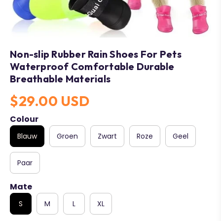
Non-slip Rubber Rain Shoes For Pets
Waterproof Comfortable Durable
Breathable Materials
$29.00 USD
Colour
Blauw
Groen
Zwart
Roze
Geel
Paar
Mate
S
M
L
XL