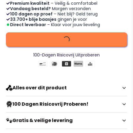
Premium kwaliteit
– Veilig & comfortabel
Vandaag besteld?
Morgen verzonden
100 dagen op proef
– Niet blij? Geld terug
33.700+ blije baasjes
gingen je voor
Direct leverbaar
– Klaar voor jouw lieveling
100-Dagen Risicovrij Uitproberen
Alles over dit product
Rain or shine with non-slip
100 Dagen Risicovrij Proberen!
rubber rain shoes for dogs and
cats - protect their paws!
Twijfel je nog over de kleur of maat? Geen enkel
Gratis & veilige levering
probleem. Je hebt bij ons maar liefst
100 dagen de tijd