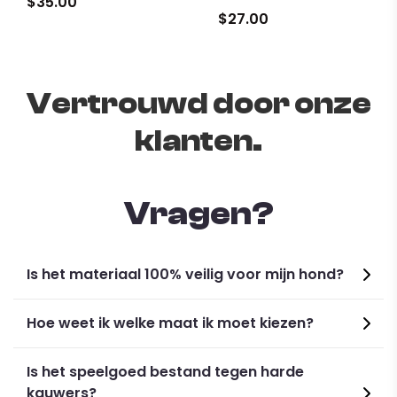
$35.00
$27.00
Vertrouwd door onze
klanten.
Vragen?
Is het materiaal 100% veilig voor mijn hond?
Specifications:
Hoe weet ik welke maat ik moet kiezen?
Color:
Blue, Green, Black, Pink, Yellow, Purple
Size:
S, M, L, XL
Is het speelgoed bestand tegen harde
Material:
Rubber
kauwers?