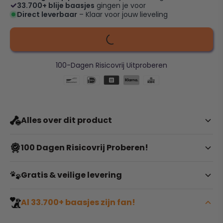
33.700+ blije baasjes
gingen je voor
Direct leverbaar
– Klaar voor jouw lieveling
100-Dagen Risicovrij Uitproberen
Alles over dit product
Quack up your puppy's safety
100 Dagen Risicovrij Proberen!
and comfort!
Twijfel je nog over de kleur of maat? Geen enkel
Gratis & veilige levering
probleem. Je hebt bij ons maar liefst
100 dagen de tijd
om je bestelling te ruilen of retourneren
. Het enige
Geen onverwachte kosten bij het afrekenen. Wij bieden
Al 33.700+ baasjes zijn fan!
wat we vragen is dat het artikel ongebruikt, ongedragen
volledig gratis verzending
op alle bestellingen binnen
en vrij van viezigheid of geurtjes is.