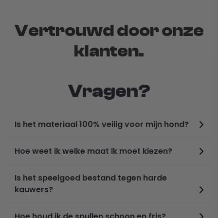
Vertrouwd door onze
klanten.
Vragen?
Is het materiaal 100% veilig voor mijn hond?
Hoe weet ik welke maat ik moet kiezen?
Specifications:
Is het speelgoed bestand tegen harde
Material: TPR
kauwers?
Color: Coffee, Green, Red, Blue, Purple
Dimensions: S, M, L
Hoe houd ik de spullen schoon en fris?