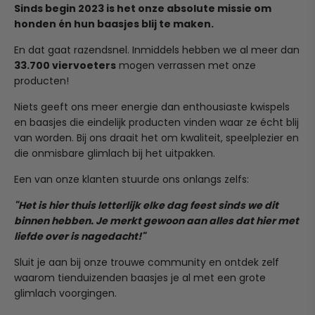
Nederland en België!
Sinds begin 2023 is het onze absolute missie om
Wil je een artikel terugsturen of omruilen? Stuur
honden én hun baasjes blij te maken.
Zodra jij je bestelling plaatst, gaan we direct voor je aan
simpelweg een mailtje naar team@ruffy.nl en we regelen
de slag. Onze verwerkingstijd is 1 tot 2 werkdagen, waarna
het soepel voor je.
En dat gaat razendsnel. Inmiddels hebben we al meer dan
je pakketje binnen 4 tot 6 kalenderdagen bij je wordt
33.700 viervoeters
mogen verrassen met onze
bezorgd.
(Heeft je pup in al zijn enthousiasme het product per
producten!
ongeluk kapot gekauwd? Dit valt helaas niet onder
Heb je per ongeluk een verkeerd adres ingevuld? Stuur
normale slijtage, maar mail ons ook dan gerust even, we
Niets geeft ons meer energie dan enthousiaste kwispels
ons dan binnen 24 uur een mailtje op team@ruffy.nl, dan
kijken graag of we iets voor je kunnen betekenen!)
en baasjes die eindelijk producten vinden waar ze écht blij
lossen we het direct voor je op."
van worden. Bij ons draait het om kwaliteit, speelplezier en
die onmisbare glimlach bij het uitpakken.
Een van onze klanten stuurde ons onlangs zelfs:
"Het is hier thuis letterlijk elke dag feest sinds we dit
binnen hebben. Je merkt gewoon aan alles dat hier met
This muzzle transforms your pup into the cutest duckling,
liefde over is nagedacht!"
making walks and vet visits more enjoyable and less
intimidating to others.
Sluit je aan bij onze trouwe community en ontdek zelf
waarom tienduizenden baasjes je al met een grote
Made to ensure your dog's comfort while maintaining
glimlach voorgingen.
control, this uniquely designed muzzle will put a smile on
everyone's face.