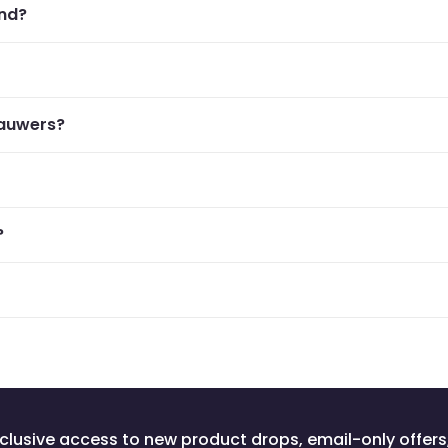
ond?
kauwers?
?
clusive access to new product drops, email-only offers