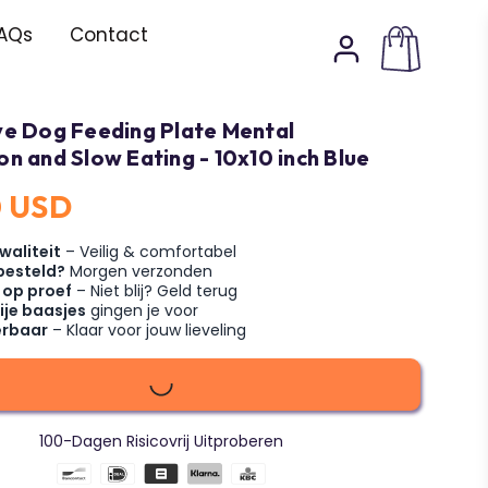
AQs
Contact
ve Dog Feeding Plate Mental
on and Slow Eating - 10x10 inch Blue
0 USD
waliteit
– Veilig & comfortabel
besteld?
Morgen verzonden
 op proef
– Niet blij? Geld terug
ije baasjes
gingen je voor
erbaar
– Klaar voor jouw lieveling
100-Dagen Risicovrij Uitproberen