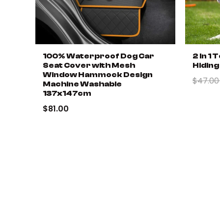
100% Waterproof Dog Car
2 In 1
Seat Cover with Mesh
Hiding
Window Hammock Design
$47.0
Machine Washable
137x147cm
$81.00