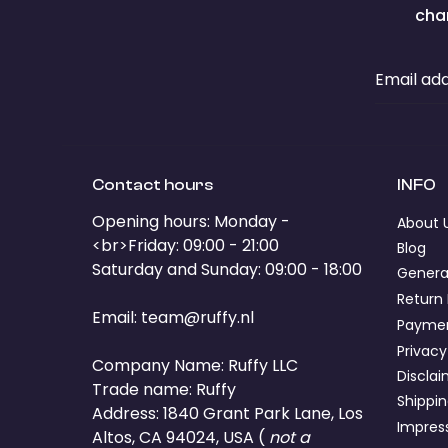
cha
Email ad
Contact hours
INFO
Opening hours: Monday -
About 
<br>Friday: 09:00 - 21:00
Blog
Saturday and Sunday: 09:00 - 18:00
Genera
Return 
Email:
team@ruffy.nl
Paymen
Privacy
Company Name: Ruffy LLC
Discla
Trade name: Ruffy
Shippin
Address: 1840 Grant Park Lane, Los
Impre
Altos, CA 94024, USA (
not a