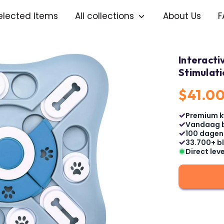
elected Items
All collections
About Us
F
Interacti
Stimulati
$41.0
Premium k
Vandaag 
100 dagen
33.700+ bl
Direct lev