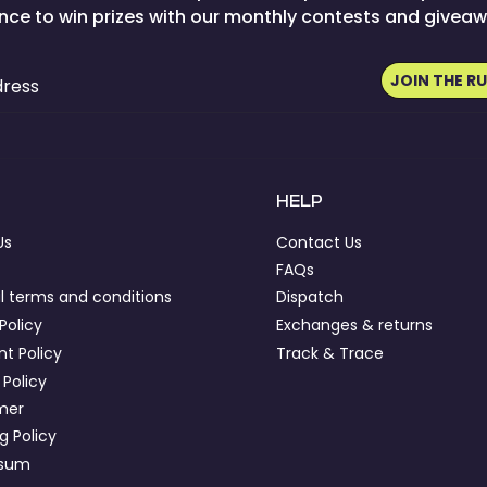
nce to win prizes with our monthly contests and giveaw
JOIN THE R
dress
HELP
Us
Contact Us
FAQs
l terms and conditions
Dispatch
Policy
Exchanges & returns
t Policy
Track & Trace
 Policy
imer
g Policy
ssum