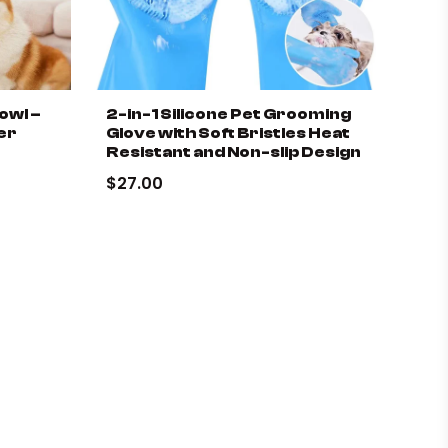
owl –
2-in-1 Silicone Pet Grooming
er
Glove with Soft Bristles Heat
Resistant and Non-slip Design
$27.00