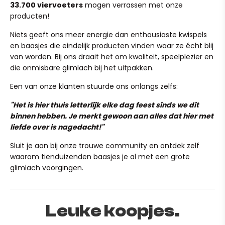
33.700 viervoeters
mogen verrassen met onze
bezorgd.
(Heeft je pup in al zijn enthousiasme het product per
producten!
ongeluk kapot gekauwd? Dit valt helaas niet onder
Heb je per ongeluk een verkeerd adres ingevuld? Stuur
normale slijtage, maar mail ons ook dan gerust even, we
Niets geeft ons meer energie dan enthousiaste kwispels
ons dan binnen 24 uur een mailtje op team@ruffy.nl, dan
kijken graag of we iets voor je kunnen betekenen!)
en baasjes die eindelijk producten vinden waar ze écht blij
lossen we het direct voor je op."
van worden. Bij ons draait het om kwaliteit, speelplezier en
die onmisbare glimlach bij het uitpakken.
Een van onze klanten stuurde ons onlangs zelfs:
"Het is hier thuis letterlijk elke dag feest sinds we dit
binnen hebben. Je merkt gewoon aan alles dat hier met
This innovative bed uses advanced cooling technology to
liefde over is nagedacht!"
provide a refreshing and soothing surface for your furry
friend. It is made from durable, pet-safe materials and
Sluit je aan bij onze trouwe community en ontdek zelf
ensures long-lasting performance and comfort.
waarom tienduizenden baasjes je al met een grote
glimlach voorgingen.
Simply place the bed in your dog's favorite spot and it will
immediately begin to cool, providing a relaxing and
enjoyable experience for your pet.
Leuke koopjes.