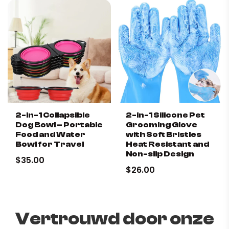
of pets.
✔ Easy to clean:
Simple maintenance ensures hygiene
and freshness.
✔ Portable Design:
Ideal for indoor and outdoor use,
anywhere.
✔ Reusable convenience:
Economical and
environmentally friendly cooling solution.
2-in-1 Collapsible
2-in-1 Silicone Pet
Dog Bowl – Portable
Grooming Glove
Food and Water
with Soft Bristles
Bowl for Travel
Heat Resistant and
Non-slip Design
$35.00
$26.00
Vertrouwd door onze