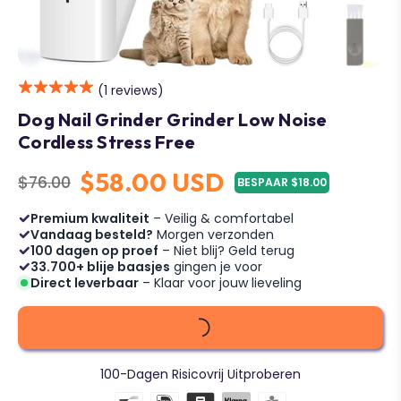
(1 reviews)
Dog Nail Grinder Grinder Low Noise
Cordless Stress Free
$58.00 USD
$76.00
BESPAAR $18.00
Regular
price
Premium kwaliteit
– Veilig & comfortabel
Vandaag besteld?
Morgen verzonden
100 dagen op proef
– Niet blij? Geld terug
33.700+ blije baasjes
gingen je voor
Direct leverbaar
– Klaar voor jouw lieveling
100-Dagen Risicovrij Uitproberen