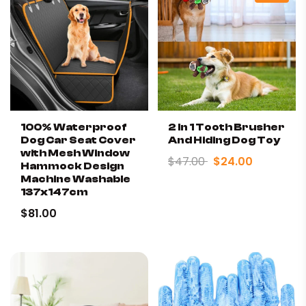
100% Waterproof
2 In 1 Tooth Brusher
Dog Car Seat Cover
And Hiding Dog Toy
with Mesh Window
$47.00
$24.00
Hammock Design
Machine Washable
137x147cm
$81.00
✓
Low-noise operation
: The superior motor and silent
technology ensure a quiet trimming experience.
✓
Cordless convenience
: Move freely in any direction
for hard-to-reach areas.