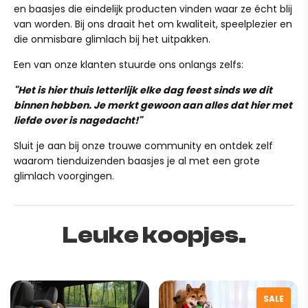
ons dan binnen 24 uur een mailtje op team@ruffy.nl, dan
kijken graag of we iets voor je kunnen betekenen!)
en baasjes die eindelijk producten vinden waar ze écht blij
lossen we het direct voor je op."
van worden. Bij ons draait het om kwaliteit, speelplezier en
die onmisbare glimlach bij het uitpakken.
Een van onze klanten stuurde ons onlangs zelfs:
"Het is hier thuis letterlijk elke dag feest sinds we dit
Create a stress-free grooming experience for your pets.
binnen hebben. Je merkt gewoon aan alles dat hier met
This low-noise, cordless, and silent nail clipper is perfect
liefde over is nagedacht!"
for dogs, making grooming sessions peaceful and
efficient.
Sluit je aan bij onze trouwe community en ontdek zelf
waarom tienduizenden baasjes je al met een grote
The advanced motor and silent technology minimize
glimlach voorgingen.
noise and vibration, keeping your pets calm while you
groom. The cordless design allows you to move freely,
and the lightweight, ergonomic body makes it easy to
operate.
Leuke koopjes.
SALE