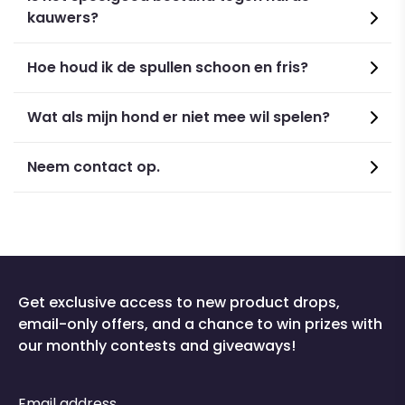
S: Chest 30-35CM x Weight 1.5-2.5kg
kauwers?
M: Chest 35-40CM x Weight 2.5-5.0kg
L: Chest 40-45CM x Weight 5.0-7.5kg
Material
: Polyester mix
Hoe houd ik de spullen schoon en fris?
Wat als mijn hond er niet mee wil spelen?
Neem contact op.
Get exclusive access to new product drops,
email-only offers, and a chance to win prizes with
our monthly contests and giveaways!
Email address