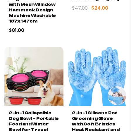
with Mesh Window
$47.00
$24.00
Hammock Design
Machine Washable
137x147cm
✓
Breathable Mesh
: Keeps your pet cool and
$81.00
comfortable during walks.
✓
Adjustable Fit
: Ensures a secure and snug fit for small
dogs and puppies.
✓
Stylish Design
: Features a charming floral ruffle
design for a fashionable look.
✓
Durable Material: Made of a strong polyester blend
for long lasting use.
✓
Easy to use
: Easy to put on and take off, so you can
enjoy hassle-free walks.
2-in-1 Collapsible
2-in-1 Silicone Pet
Dog Bowl – Portable
Grooming Glove
Food and Water
with Soft Bristles
Bowl for Travel
Heat Resistant and