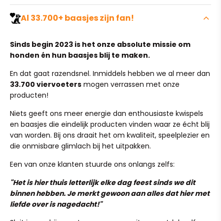
probleem. Je hebt bij ons maar liefst
100 dagen de tijd
om je bestelling te ruilen of retourneren
. Het enige
Geen onverwachte kosten bij het afrekenen. Wij bieden
Al 33.700+ baasjes zijn fan!
wat we vragen is dat het artikel ongebruikt, ongedragen
volledig gratis verzending
op alle bestellingen binnen
en vrij van viezigheid of geurtjes is.
Nederland en België!
Sinds begin 2023 is het onze absolute missie om
Wil je een artikel terugsturen of omruilen? Stuur
honden én hun baasjes blij te maken.
Zodra jij je bestelling plaatst, gaan we direct voor je aan
simpelweg een mailtje naar team@ruffy.nl en we regelen
de slag. Onze verwerkingstijd is 1 tot 2 werkdagen, waarna
het soepel voor je.
En dat gaat razendsnel. Inmiddels hebben we al meer dan
je pakketje binnen 4 tot 6 kalenderdagen bij je wordt
33.700 viervoeters
mogen verrassen met onze
bezorgd.
(Heeft je pup in al zijn enthousiasme het product per
producten!
ongeluk kapot gekauwd? Dit valt helaas niet onder
Heb je per ongeluk een verkeerd adres ingevuld? Stuur
normale slijtage, maar mail ons ook dan gerust even, we
Niets geeft ons meer energie dan enthousiaste kwispels
ons dan binnen 24 uur een mailtje op team@ruffy.nl, dan
kijken graag of we iets voor je kunnen betekenen!)
en baasjes die eindelijk producten vinden waar ze écht blij
lossen we het direct voor je op."
van worden. Bij ons draait het om kwaliteit, speelplezier en
die onmisbare glimlach bij het uitpakken.
Een van onze klanten stuurde ons onlangs zelfs:
"Het is hier thuis letterlijk elke dag feest sinds we dit
binnen hebben. Je merkt gewoon aan alles dat hier met
This breathable mesh harness, with a charming ruffle
liefde over is nagedacht!"
design, is perfect for both comfort and style during your