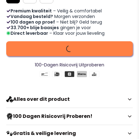
Premium kwaliteit
– Veilig & comfortabel
Vandaag besteld?
Morgen verzonden
100 dagen op proef
– Niet blij? Geld terug
33.700+ blije baasjes
gingen je voor
Direct leverbaar
– Klaar voor jouw lieveling
100-Dagen Risicovrij Uitproberen
Alles over dit product
Elegant floral cuff dog harness
100 Dagen Risicovrij Proberen!
for small pets
Twijfel je nog over de kleur of maat? Geen enkel
Gratis & veilige levering