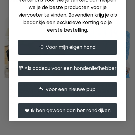
$81.00
we je de beste producten voor je
viervoeter te vinden. Bovendien krijg je als
bedankje een exclusieve korting op je
eerste bestelling.
🐶 Voor mijn eigen hond
🎁 Als cadeau voor een hondenliefhebber
2-in-1 Collapsible
2-in-1 Silicone Pet
🐾 Voor een nieuwe pup
Dog Bowl – Portable
Grooming Glove
Food and Water
with Soft Bristles
Bowl for Travel
Heat Resistant and
Non-slip Design
❤️ Ik ben gewoon aan het rondkijken
$35.00
$26.00