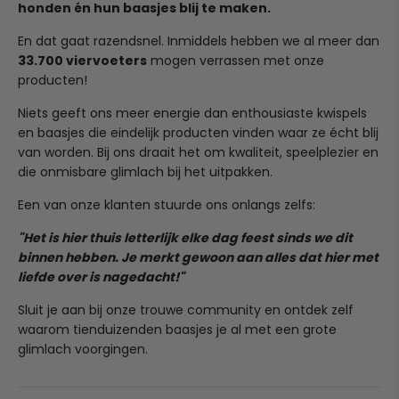
Wil je een artikel terugsturen of omruilen? Stuur
small to medium sized dogs and cats.
honden én hun baasjes blij te maken.
Zodra jij je bestelling plaatst, gaan we direct voor je aan
simpelweg een mailtje naar team@ruffy.nl en we regelen
Comfortable Grip
: Ergonomically designed handle
de slag. Onze verwerkingstijd is 1 tot 2 werkdagen, waarna
het soepel voor je.
En dat gaat razendsnel. Inmiddels hebben we al meer dan
provides a comfortable and secure grip, making it easy to
je pakketje binnen 4 tot 6 kalenderdagen bij je wordt
33.700 viervoeters
mogen verrassen met onze
hold while walking.
bezorgd.
(Heeft je pup in al zijn enthousiasme het product per
producten!
Safety Features
: The quick release function allows for
ongeluk kapot gekauwd? Dit valt helaas niet onder
immediate response in sudden situations, ensuring the
Heb je per ongeluk een verkeerd adres ingevuld? Stuur
normale slijtage, maar mail ons ook dan gerust even, we
Niets geeft ons meer energie dan enthousiaste kwispels
safety of your pets while outdoors.
ons dan binnen 24 uur een mailtje op team@ruffy.nl, dan
kijken graag of we iets voor je kunnen betekenen!)
en baasjes die eindelijk producten vinden waar ze écht blij
Stylish Paw Print Pattern
: The leash comes in multiple
lossen we het direct voor je op."
van worden. Bij ons draait het om kwaliteit, speelplezier en
colors with a cute paw print design, adding a stylish touch
die onmisbare glimlach bij het uitpakken.
to your pet's accessories.
Specification:
Een van onze klanten stuurde ons onlangs zelfs:
type: dog leashes, dogs
"Het is hier thuis letterlijk elke dag feest sinds we dit
type of dog leash: retractable leashes
binnen hebben. Je merkt gewoon aan alles dat hier met
material: nylon
liefde over is nagedacht!"
feature: personalized, fast unlocking
life stage: all stages
Sluit je aan bij onze trouwe community en ontdek zelf
pattern: print
waarom tienduizenden baasjes je al met een grote
glimlach voorgingen.