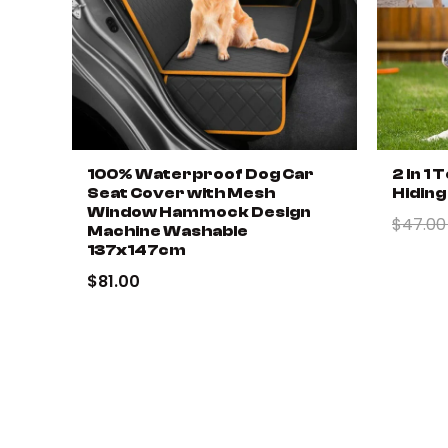
100% Waterproof Dog Car
2 In 1
Seat Cover with Mesh
Hiding
Window Hammock Design
$47.0
Machine Washable
137x147cm
$81.00