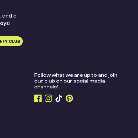
, and a
ays!
UFFY CLUB
Follow what we are up to and join
our club on our social media
channels!