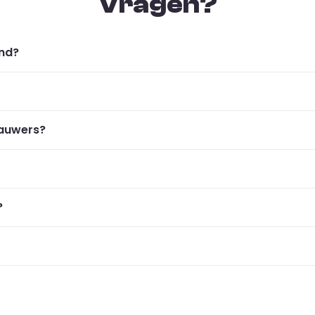
Vragen?
ond?
kauwers?
?