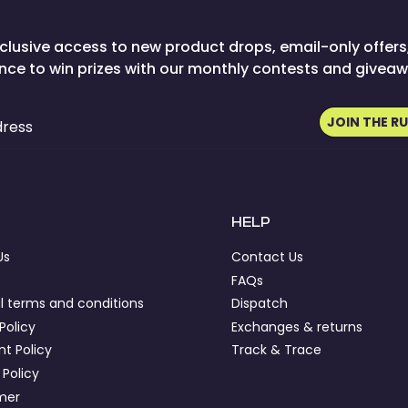
clusive access to new product drops, email-only offers
nce to win prizes with our monthly contests and giveaw
JOIN THE R
dress
HELP
Us
Contact Us
FAQs
l terms and conditions
Dispatch
Policy
Exchanges & returns
t Policy
Track & Trace
 Policy
imer