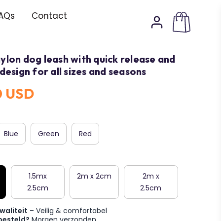
AQs
Contact
ylon dog leash with quick release and
 design for all sizes and seasons
0 USD
Blue
Green
Red
1.5mx
2m x 2cm
2m x
2.5cm
2.5cm
waliteit
– Veilig & comfortabel
besteld?
Morgen verzonden