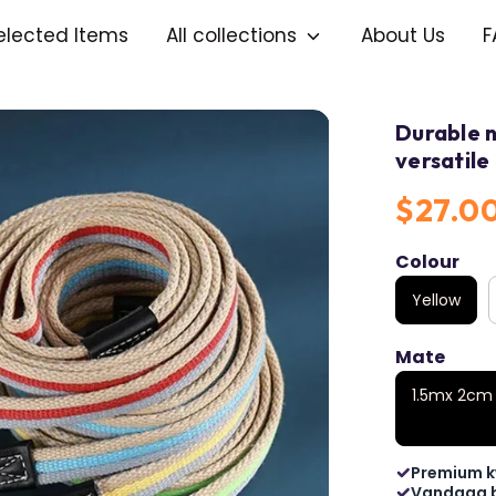
elected Items
All collections
About Us
F
Durable n
versatile
$27.0
Colour
Yellow
Mate
1.5mx 2cm
Premium k
Vandaag 