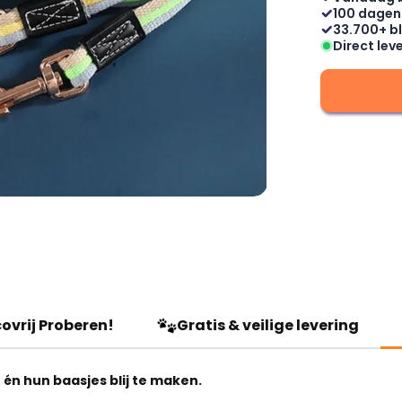
100 dagen
33.700+ bl
Direct lev
ovrij Proberen!
Gratis & veilige levering
én hun baasjes blij te maken.