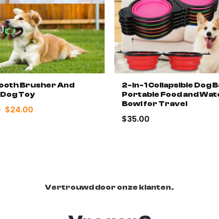
 Tooth Brusher And
2-in-1 Collapsible Dog B
 Dog Toy
Portable Food and Wat
Bowl for Travel
0
$24.00
$35.00
Vertrouwd door onze klanten.