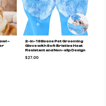
owl –
2-in-1 Silicone Pet Grooming
er
Glove with Soft Bristles Heat
Resistant and Non-slip Design
$27.00