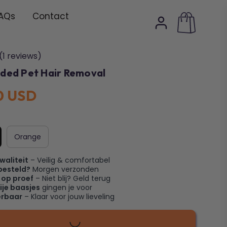
AQs
Contact
(1 reviews)
ided Pet Hair Removal
0 USD
Orange
waliteit
– Veilig & comfortabel
besteld?
Morgen verzonden
 op proef
– Niet blij? Geld terug
ije baasjes
gingen je voor
erbaar
– Klaar voor jouw lieveling