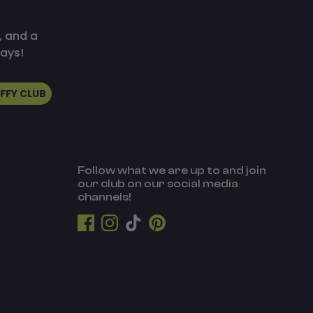
, and a
ays!
UFFY CLUB
Follow what we are up to and join
our club on our social media
channels!