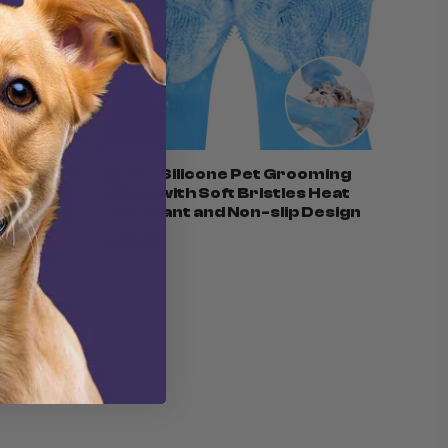
owl –
2-in-1 Silicone Pet Grooming
er
Glove with Soft Bristles Heat
Resistant and Non-slip Design
$26.00