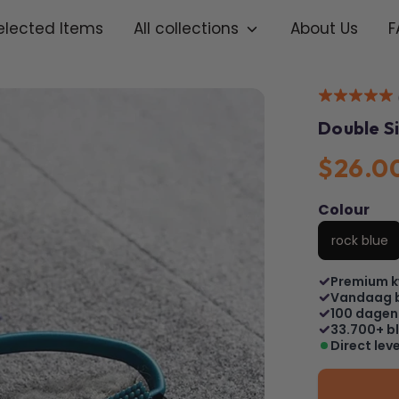
elected Items
All collections
About Us
F
Double S
$26.0
Colour
rock blue
Premium k
Vandaag 
100 dagen
33.700+ bl
Direct lev