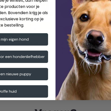
ie je winkelt, dan helpen
te producten voor je
en. Bovendien krijg je als
xclusieve korting op je
e bestelling.
 mijn eigen hond
 Tooth Brusher And
2-in-1 Collapsible Dog B
 Dog Toy
Portable Food and Wat
Bowl for Travel
0
$24.00
oor een hondenliefhebber
$35.00
een nieuwe puppy
offe huid
Vertrouwd door onze klanten.