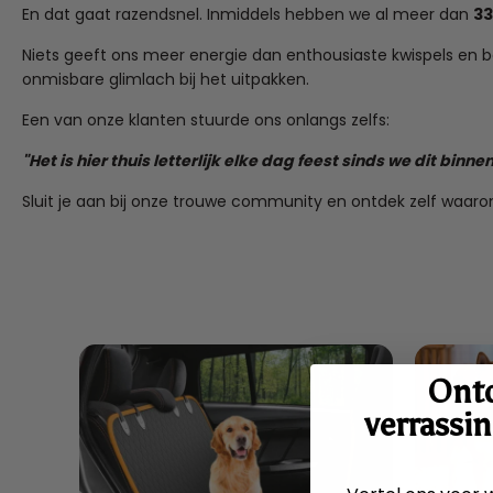
En dat gaat razendsnel. Inmiddels hebben we al meer dan
33
Niets geeft ons meer energie dan enthousiaste kwispels en baas
onmisbare glimlach bij het uitpakken.
Een van onze klanten stuurde ons onlangs zelfs:
"Het is hier thuis letterlijk elke dag feest sinds we dit bi
Sluit je aan bij onze trouwe community en ontdek zelf waaro
Ont
verrassin