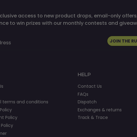
clusive access to new product drops, email-only offers
nce to win prizes with our monthly contests and giveaw
JOIN THE R
dress
HELP
Us
Contact Us
FAQs
l terms and conditions
Dispatch
Policy
Exchanges & returns
t Policy
Track & Trace
 Policy
imer