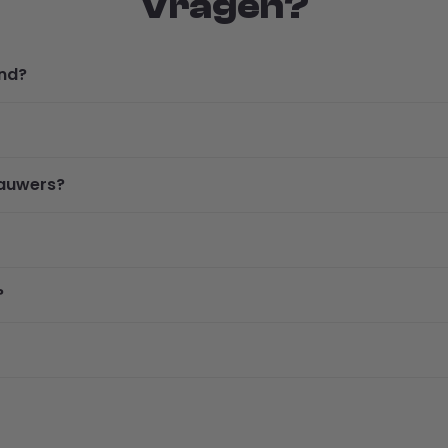
Vragen?
ond?
kauwers?
?