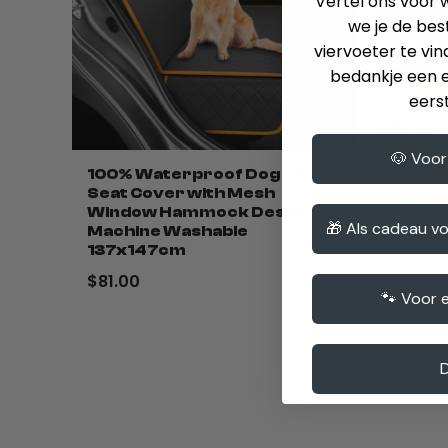
Vertel ons voor w
we je de bes
viervoeter te vind
bedankje een e
eerst
🐶 Voor
100% Waterproof Dog Car
2 In 1
Seat Cover with Mesh
Hiding
Window Hammock Design
$47.0
🎁 Als cadeau v
Machine Washable
137x147cm
$81.00
🐾 Voor 
D