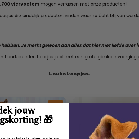
.700 viervoeters
mogen verrassen met onze producten!
jes die eindelijk producten vinden waar ze écht blij van worden.
nnen hebben. Je merkt gewoon aan alles dat hier met liefde over 
m tienduizenden baasjes je al met een grote glimlach voorginge
Leuke koopjes.
SALE
dek jouw
gskorting! 🎁