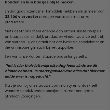
Wil je een artikel terugsturen of omruilen? Stuur
honden én hun baasjes blij te maken.
grade plastic, this water bottle is both safe for your pet
Zodra jij je bestelling plaatst, gaan we direct voor je aan
simpelweg een mailtje naar team@ruffy.nl en we regelen
and sturdy enough for regular use.
de slag. Onze verwerkingstijd is 1 tot 2 werkdagen, waarna
het soepel voor je.
En dat gaat razendsnel. Inmiddels hebben we al meer dan
effective hydration solution
: keeps your dog hydrated
je pakketje binnen 4 tot 6 kalenderdagen bij je wordt
33.700 viervoeters
mogen verrassen met onze
during walks, hikes or travel, providing a hassle-free way
bezorgd.
(Heeft je pup in al zijn enthousiasme het product per
producten!
to water your pet on the go.
ongeluk kapot gekauwd? Dit valt helaas niet onder
Heb je per ongeluk een verkeerd adres ingevuld? Stuur
Easy to use
: The bottle has an easy-to-use design with
normale slijtage, maar mail ons ook dan gerust even, we
Niets geeft ons meer energie dan enthousiaste kwispels
ons dan binnen 24 uur een mailtje op team@ruffy.nl, dan
a dispensing mechanism, allowing for quick and mess-
kijken graag of we iets voor je kunnen betekenen!)
en baasjes die eindelijk producten vinden waar ze écht blij
lossen we het direct voor je op."
free hydration.
van worden. Bij ons draait het om kwaliteit, speelplezier en
Available in multiple colors
: Choose from a range of
die onmisbare glimlach bij het uitpakken.
colors including blue, white and pink to match your pet's
Een van onze klanten stuurde ons onlangs zelfs:
personality or your travel gear.
Specification:
"Het is hier thuis letterlijk elke dag feest sinds we dit
type: dogs
binnen hebben. Je merkt gewoon aan alles dat hier met
item type: water bottles
liefde over is nagedacht!"
material: plastic
Sluit je aan bij onze trouwe community en ontdek zelf
waarom tienduizenden baasjes je al met een grote
glimlach voorgingen.