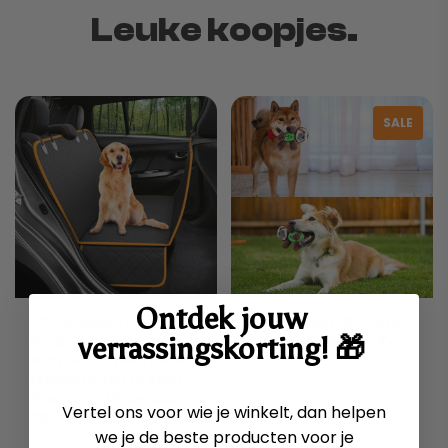
Leuke koopjes.
SALE
Ontdek jouw
100% Waterproof
2 In 1 Tooth Brusher
verrassingskorting! 🎁
Dog Car Seat Cover
And Hiding Dog Toy
with Mesh Window
$47.00
$24.00
Hammock Design
Machine Washable
Vertel ons voor wie je winkelt, dan helpen
137x147cm
we je de beste producten voor je