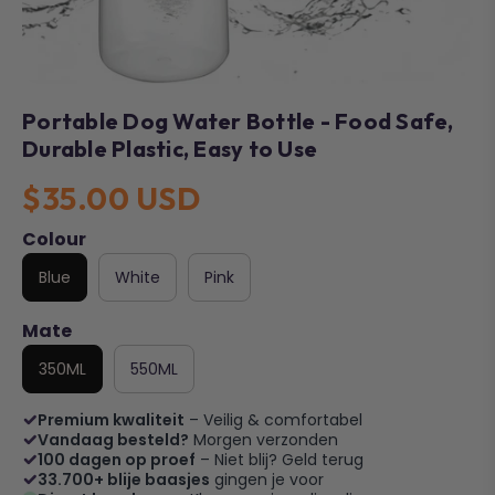
Portable Dog Water Bottle - Food Safe,
Durable Plastic, Easy to Use
$35.00 USD
Colour
Blue
White
Pink
Mate
350ML
550ML
Premium kwaliteit
– Veilig & comfortabel
Vandaag besteld?
Morgen verzonden
100 dagen op proef
– Niet blij? Geld terug
33.700+ blije baasjes
gingen je voor