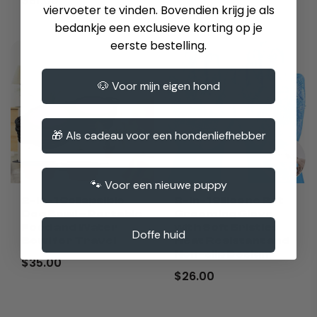
$81.00
viervoeter te vinden. Bovendien krijg je als
bedankje een exclusieve korting op je
eerste bestelling.
🐶 Voor mijn eigen hond
🎁 Als cadeau voor een hondenliefhebber
🐾 Voor een nieuwe puppy
2-in-1 Collapsible
2-in-1 Silicone Pet
Dog Bowl – Portable
Grooming Glove
Food and Water
with Soft Bristles
Doffe huid
Bowl for Travel
Heat Resistant and
Non-slip Design
$35.00
$26.00