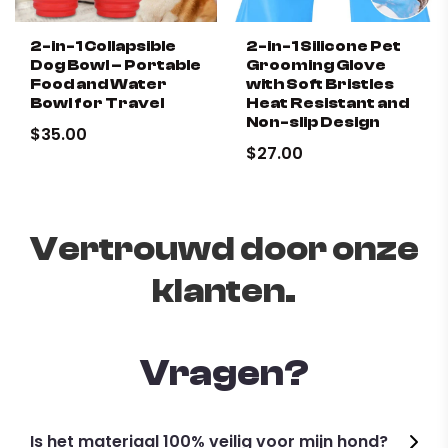
2-in-1 Collapsible
2-in-1 Silicone Pet
Dog Bowl – Portable
Grooming Glove
Food and Water
with Soft Bristles
Bowl for Travel
Heat Resistant and
Non-slip Design
$35.00
$27.00
Vertrouwd door onze
klanten.
Vragen?
Is het materiaal 100% veilig voor mijn hond?