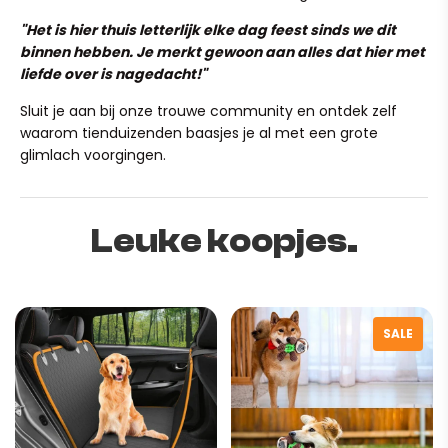
Specifications:
"Het is hier thuis letterlijk elke dag feest sinds we dit
Material: Plush fabric, soft fill, non-slip bottom material
binnen hebben. Je merkt gewoon aan alles dat hier met
Size: S, M, L
liefde over is nagedacht!"
Color: Light Grey, Light Beige
Sluit je aan bij onze trouwe community en ontdek zelf
waarom tienduizenden baasjes je al met een grote
glimlach voorgingen.
Leuke koopjes.
SALE