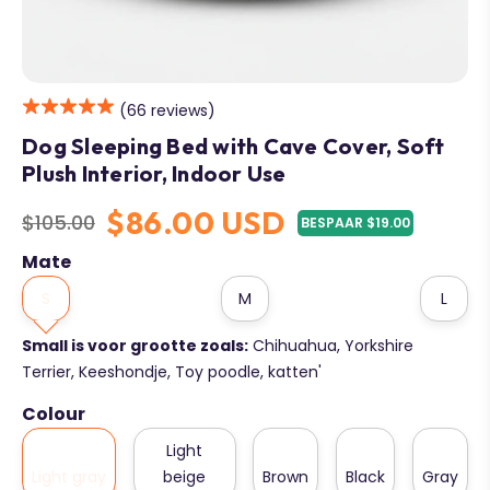
(66 reviews)
Dog Sleeping Bed with Cave Cover, Soft
Plush Interior, Indoor Use
$86.00 USD
$105.00
BESPAAR $19.00
Regular
price
Mate
S
M
L
Small is voor grootte zoals:
Chihuahua, Yorkshire
Terrier, Keeshondje, Toy poodle, katten'
Colour
Light
Light gray
beige
Brown
Black
Gray