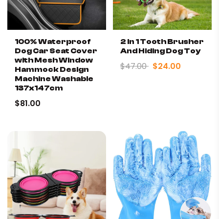
100% Waterproof
2 In 1 Tooth Brusher
Dog Car Seat Cover
And Hiding Dog Toy
with Mesh Window
$47.00
$24.00
Hammock Design
Machine Washable
137x147cm
$81.00